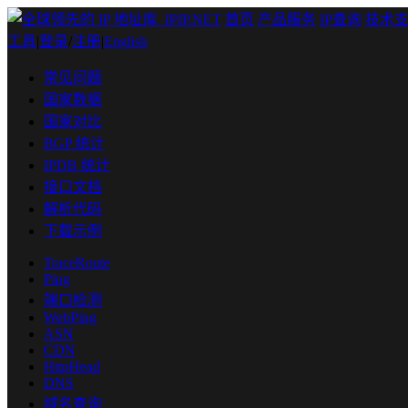
首页
产品服务
IP查询
技术
工具
|
登录
/
注册
|
English
常见问题
国家数据
国家对比
BGP 统计
IPDB 统计
接口文档
解析代码
下载示例
TraceRoute
Ping
端口检测
WebPing
ASN
CDN
HttpHead
DNS
域名查询