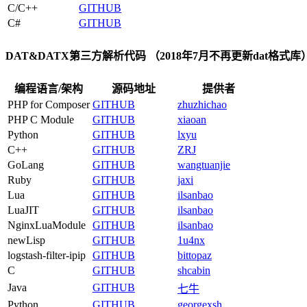
C/C++
GITHUB
C#
GITHUB
DAT&DATX第三方解析代码
（2018年7月不再更新dat格式库
编程语言/架构
源码地址
提供者
PHP for Composer
GITHUB
zhuzhichao
PHP C Module
GITHUB
xiaoan
Python
GITHUB
lxyu
C++
GITHUB
ZRJ
GoLang
GITHUB
wangtuanjie
Ruby
GITHUB
jaxi
Lua
GITHUB
ilsanbao
LuaJIT
GITHUB
ilsanbao
NginxLuaModule
GITHUB
ilsanbao
newLisp
GITHUB
1u4nx
logstash-filter-ipip
GITHUB
bittopaz
C
GITHUB
shcabin
Java
GITHUB
七牛
Python
GITHUB
georgexsh