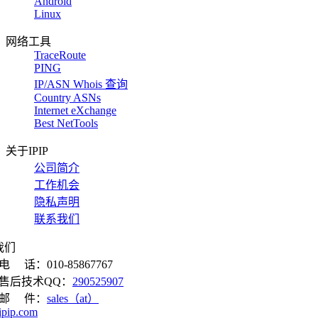
Android
Linux
网络工具
TraceRoute
PING
IP/ASN Whois 查询
Country ASNs
Internet eXchange
Best NetTools
关于IPIP
公司简介
工作机会
隐私声明
联系我们
我们
电 话：010-85867767
售后技术QQ：
290525907
邮 件：
sales（at）
ipip.com