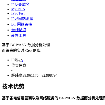
IP反查域名
MyIP.LA
IPv6Test
IPv6网站测试
BT 网络监控
坐标拾取
转换工具
基于 BGP/ASN 数据分析处理
而得来的实时 Geo-IP 库
IP地址
-
位置信息
-
经纬度
39.961175, -82.998794
时区
America/New_York
技术优势
更多数据详情
请访问IP查询
页
基于各电信运营商以及网络服务的 BGP/ASN 数据而分析处理而得