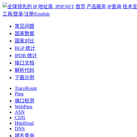
首页
产品服务
IP查询
技术
工具
|
登录
/
注册
|
English
常见问题
国家数据
国家对比
BGP 统计
IPDB 统计
接口文档
解析代码
下载示例
TraceRoute
Ping
端口检测
WebPing
ASN
CDN
HttpHead
DNS
域名查询