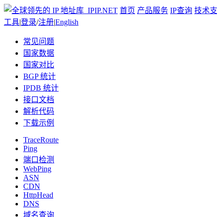
首页
产品服务
IP查询
技术
工具
|
登录
/
注册
|
English
常见问题
国家数据
国家对比
BGP 统计
IPDB 统计
接口文档
解析代码
下载示例
TraceRoute
Ping
端口检测
WebPing
ASN
CDN
HttpHead
DNS
域名查询