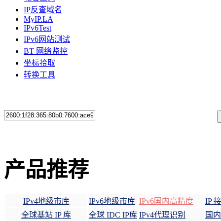
IP反查域名
MyIP.LA
IPv6Test
IPv6网站测试
BT 网络监控
坐标拾取
转换工具
产品推荐
IPv4地级市库
IPv6地级市库
IPv6国内高精度
IP
全球基站 IP 库
全球 IDC IP库
IPv4代理识别
国内 