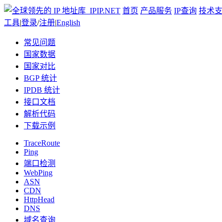
首页
产品服务
IP查询
技术
工具
|
登录
/
注册
|
English
常见问题
国家数据
国家对比
BGP 统计
IPDB 统计
接口文档
解析代码
下载示例
TraceRoute
Ping
端口检测
WebPing
ASN
CDN
HttpHead
DNS
域名查询