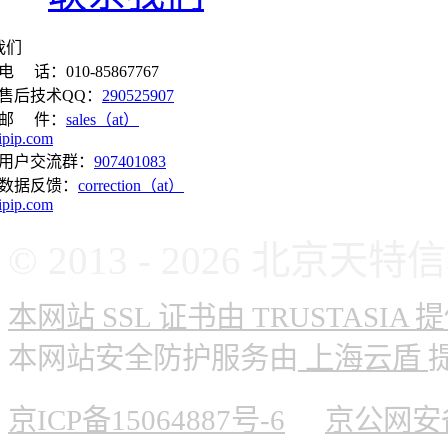
我们
电 话：010-85867767
售后技术QQ：
290525907
邮 件：
sales（at）
ipip.com
用户交流群：
907401083
数据反馈：
correction（at）
ipip.com
© 2013 - 2026 北
本网站 SSL 证书由 TRUSTASIA 
本网站安全防护服务由
上海云盾
京ICP备15064887号-6
京公网安备 