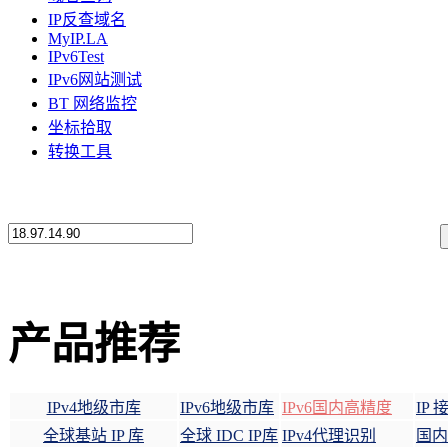
IP反查域名
MyIP.LA
IPv6Test
IPv6网站测试
BT 网络监控
坐标拾取
转换工具
产品推荐
IPv4地级市库
IPv6地级市库
IPv6国内高精度
IP
全球基站 IP 库
全球 IDC IP库
IPv4代理识别
国内 