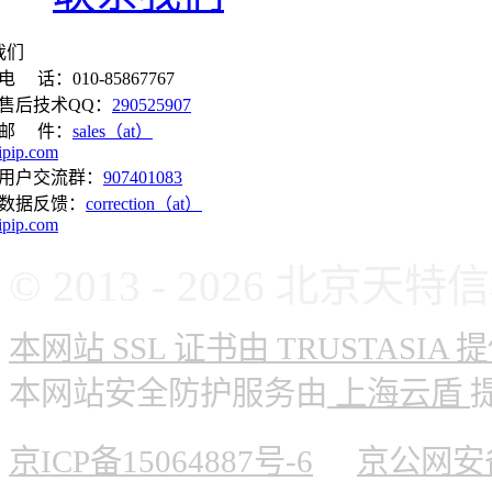
我们
电 话：010-85867767
售后技术QQ：
290525907
邮 件：
sales（at）
ipip.com
用户交流群：
907401083
数据反馈：
correction（at）
ipip.com
© 2013 - 2026 北
本网站 SSL 证书由 TRUSTASIA 
本网站安全防护服务由
上海云盾
京ICP备15064887号-6
京公网安备 