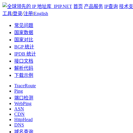
首页
产品服务
IP查询
技术
工具
|
登录
/
注册
|
English
常见问题
国家数据
国家对比
BGP 统计
IPDB 统计
接口文档
解析代码
下载示例
TraceRoute
Ping
端口检测
WebPing
ASN
CDN
HttpHead
DNS
域名查询