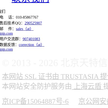
我们
电 话：010-85867767
售后技术QQ：
290525907
邮 件：
sales（at）
ipip.com
用户交流群：
907401083
数据反馈：
correction（at）
ipip.com
© 2013 - 2026 北
本网站 SSL 证书由 TRUSTASIA 
本网站安全防护服务由
上海云盾
京ICP备15064887号-6
京公网安备 