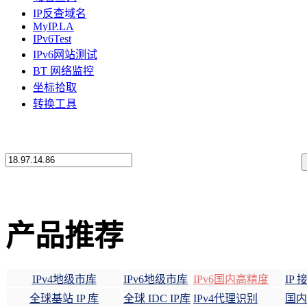
IP反查域名
MyIP.LA
IPv6Test
IPv6网站测试
BT 网络监控
坐标拾取
转换工具
产品推荐
IPv4地级市库
IPv6地级市库
IPv6国内高精度
IP
全球基站 IP 库
全球 IDC IP库
IPv4代理识别
国内 