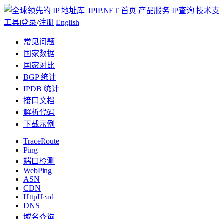
首页
产品服务
IP查询
技术
工具
|
登录
/
注册
|
English
常见问题
国家数据
国家对比
BGP 统计
IPDB 统计
接口文档
解析代码
下载示例
TraceRoute
Ping
端口检测
WebPing
ASN
CDN
HttpHead
DNS
域名查询