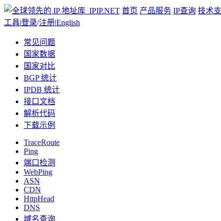
首页
产品服务
IP查询
技术
工具
|
登录
/
注册
|
English
常见问题
国家数据
国家对比
BGP 统计
IPDB 统计
接口文档
解析代码
下载示例
TraceRoute
Ping
端口检测
WebPing
ASN
CDN
HttpHead
DNS
域名查询