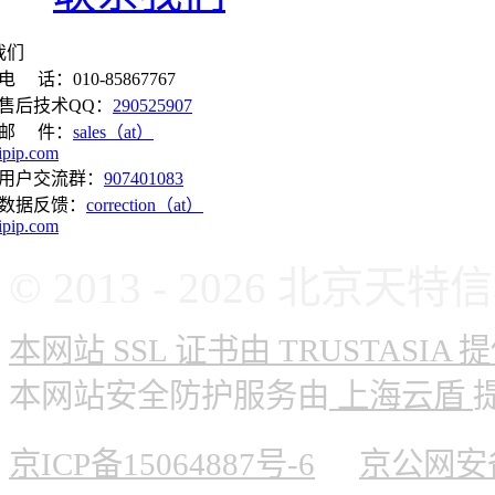
我们
电 话：010-85867767
售后技术QQ：
290525907
邮 件：
sales（at）
ipip.com
用户交流群：
907401083
数据反馈：
correction（at）
ipip.com
© 2013 - 2026 北
本网站 SSL 证书由 TRUSTASIA 
本网站安全防护服务由
上海云盾
京ICP备15064887号-6
京公网安备 