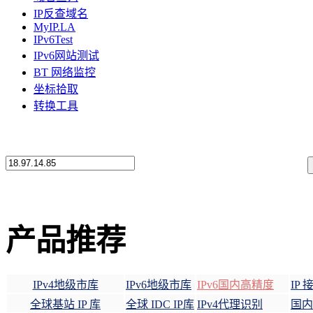
IP反查域名
MyIP.LA
IPv6Test
IPv6网站测试
BT 网络监控
坐标拾取
转换工具
产品推荐
IPv4地级市库
IPv6地级市库
IPv6国内高精度
IP
全球基站 IP 库
全球 IDC IP库
IPv4代理识别
国内 