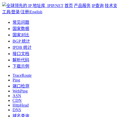
首页
产品服务
IP查询
技术
工具
|
登录
/
注册
|
English
常见问题
国家数据
国家对比
BGP 统计
IPDB 统计
接口文档
解析代码
下载示例
TraceRoute
Ping
端口检测
WebPing
ASN
CDN
HttpHead
DNS
域名查询