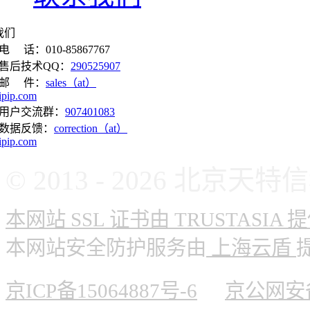
我们
电 话：010-85867767
售后技术QQ：
290525907
邮 件：
sales（at）
ipip.com
用户交流群：
907401083
数据反馈：
correction（at）
ipip.com
© 2013 - 2026 北
本网站 SSL 证书由 TRUSTASIA 
本网站安全防护服务由
上海云盾
京ICP备15064887号-6
京公网安备 