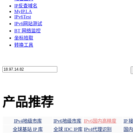
IP反查域名
MyIP.LA
IPv6Test
IPv6网站测试
BT 网络监控
坐标拾取
转换工具
产品推荐
IPv4地级市库
IPv6地级市库
IPv6国内高精度
IP
全球基站 IP 库
全球 IDC IP库
IPv4代理识别
国内 