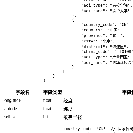
                "aoi_type": "高校学院",

                "aoi_name": "清华大学"

            },

            {

                "country_code": "CN",

                "country": "中国",

                "province": "北京",

                "city": "北京",

                "district": "海淀区",

                "china_code": "110108"
                "aoi_type": "产业园区",

                "aoi_name": "清华科技园"
            }

        ]

    }

字段名
字段类型
字段
longitude
float
经度
latitude
float
纬度
radius
int
覆盖半径
country_code: "CN", // 国家代码