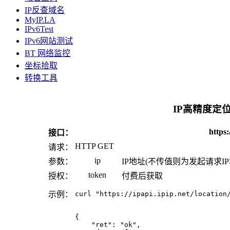
IP反查域名
MyIP.LA
IPv6Test
IPv6网站测试
BT 网络监控
坐标拾取
转换工具
IP高精度定位
https:
接口：
HTTP GET
请求：
ip
参数：
IP地址(不传值则为发起请求IP
token
授权：
付费后获取
示例：
curl "https://ipapi.ipip.net/location
{

    "ret": "ok",
