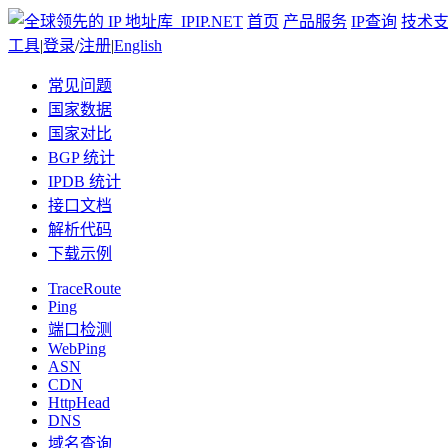
首页
产品服务
IP查询
技术
工具
|
登录
/
注册
|
English
常见问题
国家数据
国家对比
BGP 统计
IPDB 统计
接口文档
解析代码
下载示例
TraceRoute
Ping
端口检测
WebPing
ASN
CDN
HttpHead
DNS
域名查询