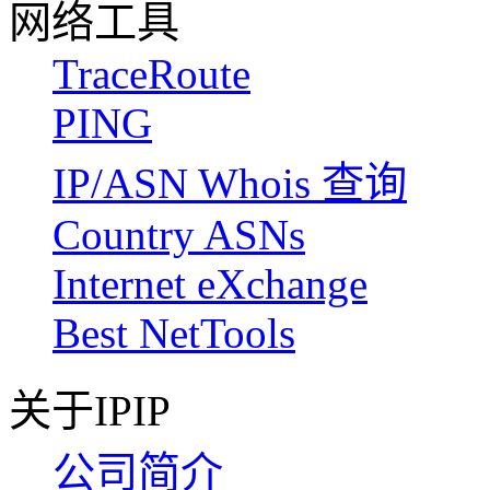
网络工具
TraceRoute
PING
IP/ASN Whois 查询
Country ASNs
Internet eXchange
Best NetTools
关于IPIP
公司简介