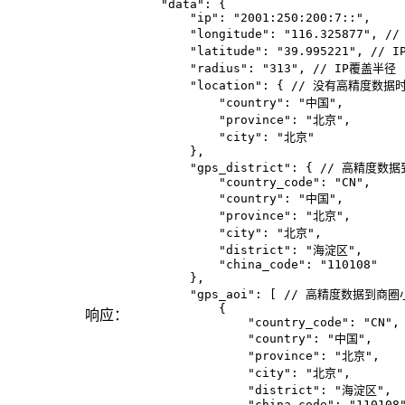
    "data": {

        "ip": "2001:250:200:7::",

        "longitude": "116.325877", /
        "latitude": "39.995221", // 
        "radius": "313", // IP覆盖半径

        "location": { // 没有高精度数
            "country": "中国",

            "province": "北京",

            "city": "北京"

        },

        "gps_district": { // 高精度数
            "country_code": "CN",

            "country": "中国",

            "province": "北京",

            "city": "北京",

            "district": "海淀区",

            "china_code": "110108"

        },

        "gps_aoi": [ // 高精度数据到商
            {

响应：
                "country_code": "CN",

                "country": "中国",

                "province": "北京",

                "city": "北京",

                "district": "海淀区",

                "china_code": "110108"