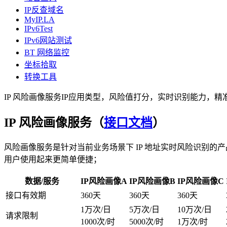
IP反查域名
MyIP.LA
IPv6Test
IPv6网站测试
BT 网络监控
坐标拾取
转换工具
IP 风险画像服务
IP应用类型，风险值打分，实时识别能力，精
IP 风险画像服务（
接口文档
）
风险画像服务是针对当前业务场景下 IP 地址实时风险识别
用户使用起来更简单便捷；
数据/服务
IP风险画像A
IP风险画像B
IP风险画像C
接口有效期
360天
360天
360天
1万次/日
5万次/日
10万次/日
请求限制
1000次/时
5000次/时
1万次/时