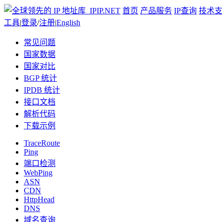
首页
产品服务
IP查询
技术
工具
|
登录
/
注册
|
English
常见问题
国家数据
国家对比
BGP 统计
IPDB 统计
接口文档
解析代码
下载示例
TraceRoute
Ping
端口检测
WebPing
ASN
CDN
HttpHead
DNS
域名查询