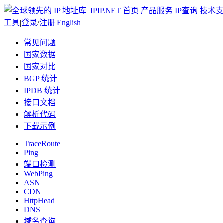
首页
产品服务
IP查询
技术
工具
|
登录
/
注册
|
English
常见问题
国家数据
国家对比
BGP 统计
IPDB 统计
接口文档
解析代码
下载示例
TraceRoute
Ping
端口检测
WebPing
ASN
CDN
HttpHead
DNS
域名查询