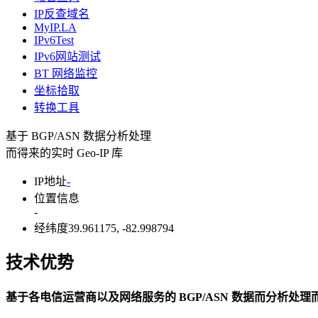
IP反查域名
MyIP.LA
IPv6Test
IPv6网站测试
BT 网络监控
坐标拾取
转换工具
基于 BGP/ASN 数据分析处理
而得来的实时 Geo-IP 库
IP地址
-
位置信息
-
经纬度
39.961175, -82.998794
时区
America/New_York
技术优势
更多数据详情
请访问IP查询
页
基于各电信运营商以及网络服务的 BGP/ASN 数据而分析处理而得